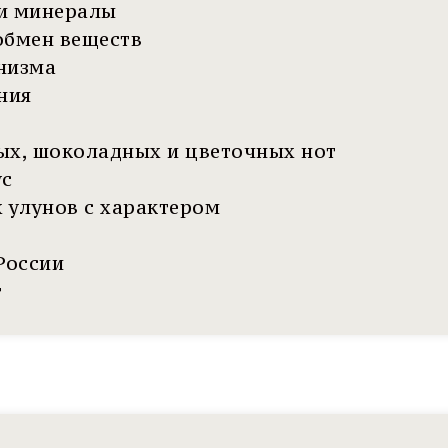
 и минералы
обмен веществ
низма
ния
ых, шоколадных и цветочных нот
ус
 улунов с характером
 России
т