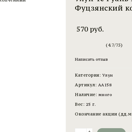
Фуцзянский к
570
руб.
(
4.7
/
75
)
Написать отзыв
Категория:
Улун
Артикул:
AA158
Наличие:
много
Вес:
г.
25
Окончание акции (дд.м
+