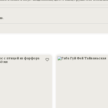
ю.
Габа
Гуй
Фей
Тайваньская