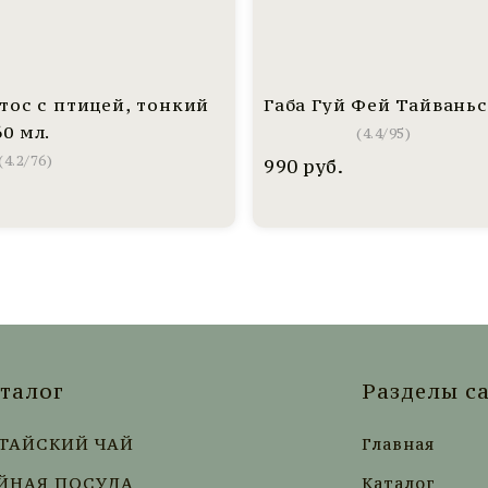
тос с птицей, тонкий
Габа Гуй Фей Тайвань
0 мл.
(
4.4
/
95
)
(
4.2
/
76
)
990
руб.
.
талог
Разделы с
ТАЙСКИЙ ЧАЙ
Главная
ЙНАЯ ПОСУДА
Каталог