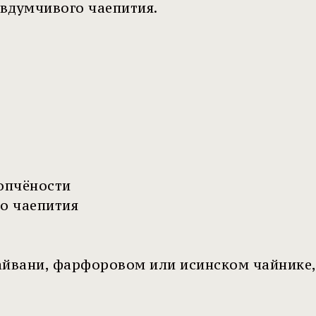
 вдумчивого чаепития.
опчёности
о чаепития
айвани, фарфоровом или исинском чайнике,