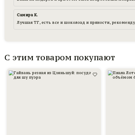
Самира К.
Лучшая ТГ, есть все и шоколоад и пряности, рекоменду
С этим товаром покупают
Гайвань
Пиала,
из
лотос
Цзяньшуй,
с
резная,
птицей,
200
тонкий
мл.
фарфор,
60
мл.