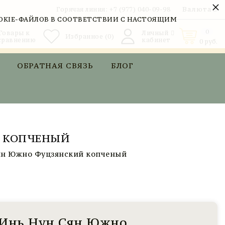
×
Валюта
Горячая линия:
+7 (977) 040-09-98
OKIE-ФАЙЛОВ В СООТВЕТСТВИИ С НАСТОЯЩИМ
0
Товары к
Личный
Избранное
(0)
сравнению
кабинет
0
руб.
ОБРАТНАЯ СВЯЗЬ
БЛОГ
Й КОПЧЕНЫЙ
Сян Южно Фуцзянский копченый
 Инь Нун Сян Южно