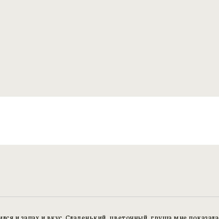
лся и запах и вкус. Сладенький, цветочный, груша мне показалас