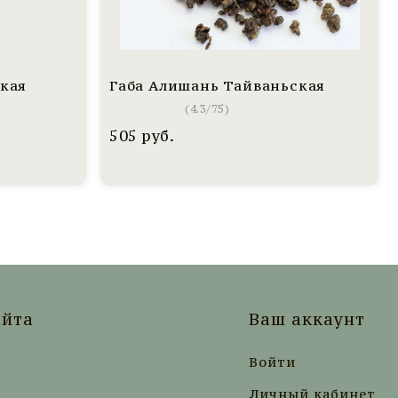
ская
Габа Алишань Тайваньская
(
4.3
/
75
)
505
руб.
айта
Ваш аккаунт
Войти
Личный кабинет