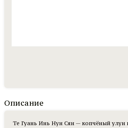
Описание
Те Гуань Инь Нун Сян — копчёный улун