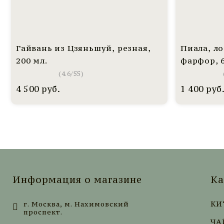
Гайвань из Цзяньшуй, резная,
Пиала, ло
200 мл.
фарфор, 6
(
4.6
/
55
)
4 500
руб.
1 400
руб
Информация о магазине
Ка
КИ
г. Москва, м. Нахимовский
проспект.
ЧА