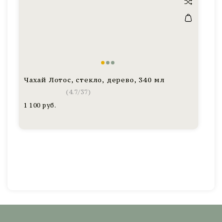
мл
ма
сл
ча
го
в
ма
Юн
Чахай Лотос, стекло, дерево, 340 мл
Ш
ч
(
4.7
/
37
)
1 100
руб.
2