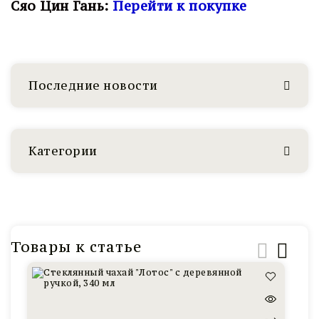
Сяо Цин Гань:
Перейти к покупке
Последние новости
Категории
Товары к статье
Чахай
Ш
Лотос,
Пу
стекло,
Ся
дерево,
Ци
340
Га