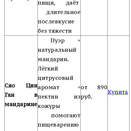
пищи, даёт
длительное
послевкусие
без тяжести
Пуэр +
натуральный
мандарин.
Лёгкий
цитрусовый
Сяо Цин
аромат +
от 890
Купить
Ган в
пектин из
руб.
мандарине
кожуры
помогают
пищеварению