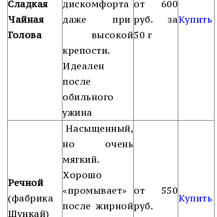
Сладкая
дискомфорта
от 600
Чайная
даже при
руб. за
Купить
Голова
высокой
50 г
крепости.
Идеален
после
обильного
ужина
Насыщенный,
но очень
мягкий.
Хорошо
Речной
«промывает»
от 550
(фабрика
Купить
после жирной
руб.
Шункай)