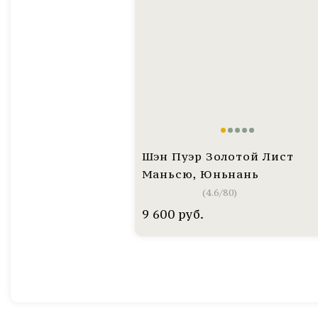
Шэн Пуэр Золотой Лист
Маньсю, Юньнань
(
4.6
/
80
)
9 600
руб.