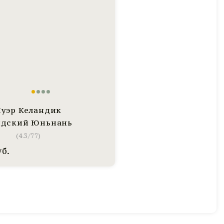
уэр Келандик
ндский Юньнань
(
4.3
/
77
)
уб.