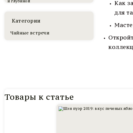
Как з
для т
Категории
Масте
Чайные встречи
Открой
коллекц
Товары к статье
Шэн
Пуэр
Золотой
Лист
Маньсю,
Юньнань