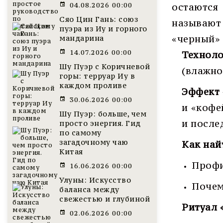
04.08.2026 00:00
остаются
Сяо Цин Гань: союз
называют 
пуэра из Иу и горного
«черный» 
мандарина
14.07.2026 00:00
Техноло
Шу Пуэр с Коричневой
(влажно
горы: терруар Иу в
каждом проливе
Эффект 
30.06.2026 00:00
и «кофе
Шу Пуэр: больше, чем
и после
просто энергия. Гид
по самому
загадочному чаю
Как най
Китая
Профи
16.06.2026 00:00
Улуны: Искусство
Почем
баланса между
свежестью и глубиной
Ритуал 
02.06.2026 00:00