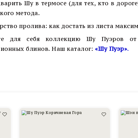
аварить Шу в термосе (для тех, кто в доро
акого метода.
рство пролива: как достать из листа максим
те для себя коллекцию Шу Пуэров от
ионных блинов. Наш каталог:
«Шу Пуэр»
.
Шу
Шэн
Пуэр
Пуэр
Коричневая
Келанди
Гора
Исландс
Юньнань
Юньнань