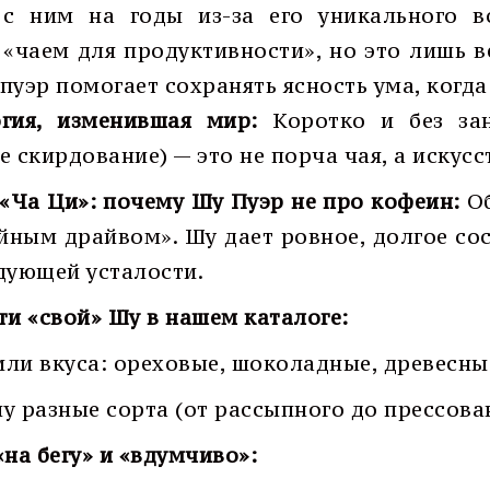
 с ним на годы из-за его уникального в
«чаем для продуктивности», но это лишь в
пуэр помогает сохранять ясность ума, когда
гия, изменившая мир:
Коротко и без зан
е скирдование) — это не порча чая, а иску
«Ча Ци»: почему Шу Пуэр не про кофеин:
Об
йным драйвом». Шу дает ровное, долгое со
дующей усталости.
ти «свой» Шу в нашем каталоге:
ли вкуса: ореховые, шоколадные, древесны
у разные сорта (от рассыпного до прессова
«на бегу» и «вдумчиво»: