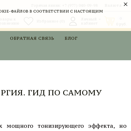
×
Валюта
Горячая линия:
+7 (977) 040-09-98
OKIE-ФАЙЛОВ В СООТВЕТСТВИИ С НАСТОЯЩИМ
0
овары к
Личный
Избранное
(0)
равнению
кабинет
0
руб.
ОБРАТНАЯ СВЯЗЬ
БЛОГ
ЕРГИЯ. ГИД ПО САМОМУ
х мощного тонизирующего эффекта, но