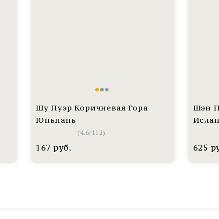
Шу Пуэр Коричневая Гора
Шэн П
Юньнань
Исла
(
4.6
/
112
)
167
руб.
625
р