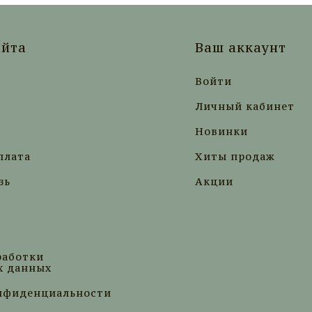
айта
Ваш аккаунт
Войти
Личный кабинет
Новинки
плата
Хиты продаж
зь
Акции
работки
х данных
нфиденциальности